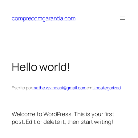
Pular
para
comprecomgarantia.com
o
conteúdo
Hello world!
Escrito por
matheusvindasi@gmail.com
em
Uncategorized
Welcome to WordPress. This is your first
post. Edit or delete it, then start writing!